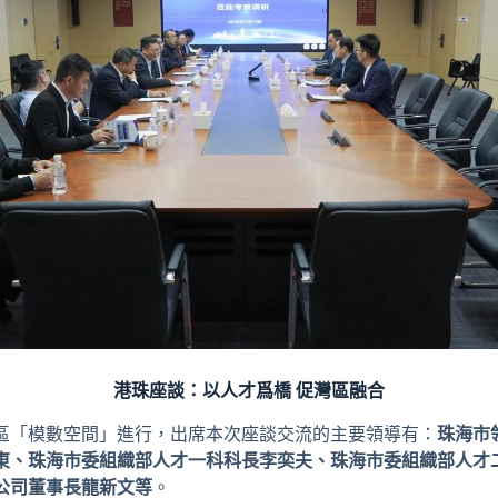
港珠座談：以人才爲橋 促灣區融合
區「模數空間」進行，出席本次座談交流的主要領導有：
珠海
市
東、珠海市委組織部人才一科科長李奕夫、珠海市委組織部人才
公司董事長龍新文等
。