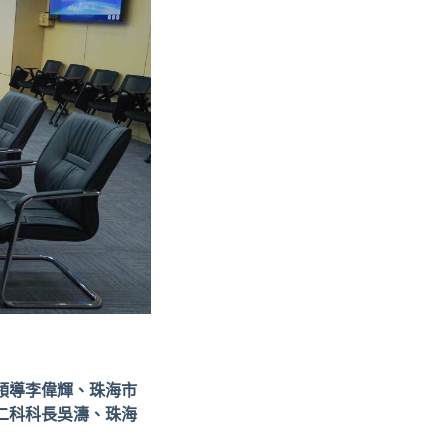
領導李偉輝、珠海市
二科科長吳濤、珠海