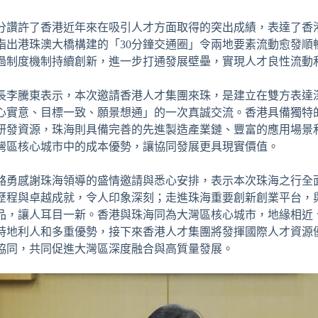
分讚許了香港近年來在吸引人才方面取得的突出成績，表達了香
指出港珠澳大橋構建的「30分鐘交通圈」令兩地要素流動愈發順
過制度機制持續創新，進一步打通發展壁壘，實現人才良性流動
長李騰東表示，本次邀請香港人才集團來珠，是建立在雙方表達
心實意、目標一致、願景想通」的一次真誠交流。香港具備獨特
研發資源，珠海則具備完善的先進製造產業鏈、豐富的應用場景
灣區核心城市中的成本優勢，讓協同發展更具現實價值。
駱勇感謝珠海領導的盛情邀請與悉心安排，表示本次珠海之行全
歷程與卓越成就，令人印象深刻；走進珠海重要創新創業平台，
品，讓人耳目一新。香港與珠海同為大灣區核心城市，地緣相近
時地利人和多重優勢，接下來香港人才集團將發揮國際人才資源
協同，共同促進大灣區深度融合與高質量發展。