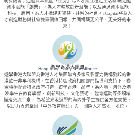
成長機會；通過資本赋能「住房」為人才建立穩定生活基礎;通過
資本賦能「創業」，為人才釋放創新潛能；以及通過資本赋能
「科技」應用，為人才構建更智慧、共融的社會。TCapital將為人
才創造財務與社會雙重價值回報，共同構築更公平、更美好的未
來！
遊學香港大聯盟
Hong Kong Study Tour Alliance
遊學香港大聯盟為香港人才集團聯合多家具影響力機構發起的香
港註冊非牟利機構，在香港特區政府相關部門指導和支持下，聯
盟積極配合特區政府打造「遊學香港」品牌，為內地、海外及港
澳學生在教育學術、 創新科技、 文化藝術、 體育運動等多領域
搭建交流平臺， 為希望來港遊學的海內外學生提供全方位支援，
以助力香港鞏固「中外教育樞紐」與「國際人才高地」地位。