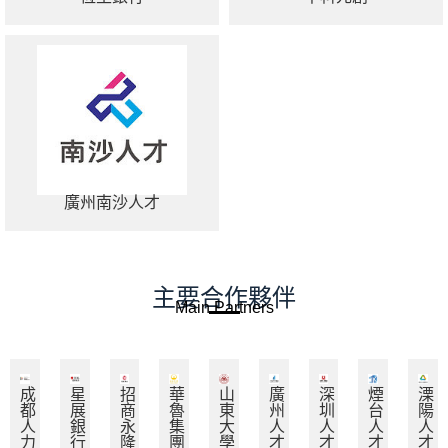
廣州南沙人才
主要合作夥伴
Main Partners
成
星
招
華
山
廣
深
煙
溧
都
展
商
魯
東
州
圳
台
陽
人
銀
永
集
大
人
人
人
人
力
行
隆
團
學
才
才
才
才