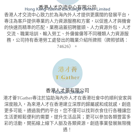
香港人才交流中心有限公司
Hong Kong Talents Exchange Center Limited
香港人才交流中心致力於為海內外人才提供更廣闊的發展平台，
專注為客戶提供專業的人力資源服務和方案，以促進人才與機會
的快速而精準的匹配，業務涵蓋招聘獵頭、人力資源外包、人才
交流、職業培訓、輸入勞工、外傭僱傭等不同種類人力資源服
務，公司持有香港勞工處發出的職業介紹所牌照（牌照號碼：
74626）。
香港人才薈有限公司
TGather Limited
港才薈TGather專注於協助海內外人才在香港社會中的順利安家與
深度融入，為來港人才在香港建立深厚的歸屬感和成就感，創造
更多可能。通過我們的平台，您不僅可以找到衣食住行各種讓您
生活更輕鬆便利的需要，提升生活品質；更可以參加各類豐富多
彩的活動，開拓線上線下人脈及各類資源，創造事業發展無限機
遇！