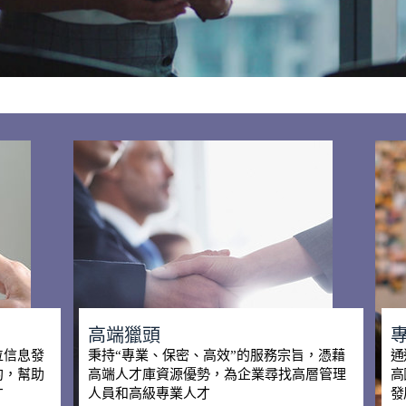
高端獵頭
位信息發
秉持“專業、保密、高效”的服務宗旨，憑藉
通
約，幫助
高端人才庫資源優勢，為企業尋找高層管理
高
才
人員和高級專業人才
發