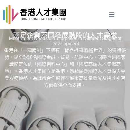
滿足企業不同發展階段的人才需求
Meet Talent Needs of Enterprises In Different Stages of
Development
香港在「一國兩制」下擁有「背靠祖國 聯通世界」的獨特優
勢，是全球知名國際金融、貿易、航運中心，同時也是國家
戰略定位的「國際創科中心」和「國際高端人才集聚高
地」。
香港人才集團立足香港，憑藉廣泛國際人才資源與專
業服務優勢，為城市合作夥伴在城市高質量發展及招才引智
方面提供全面支持。