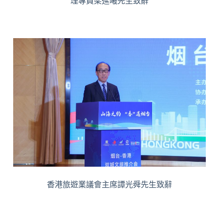
理專員梁進曦先生致辭
香港旅遊業議會主席譚光舜先生致辭