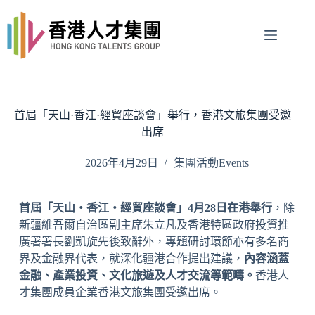
Skip
to
content
首屆「天山·香江·經貿座談會」舉行，香港文旅集團受邀
出席
2026年4月29日
集團活動Events
首屆「天山‧香江‧經貿座談會」4月28日在港舉行
，除
新疆維吾爾自治區副主席朱立凡及香港特區政府投資推
廣署署長劉凱旋先後致辭外，專題研討環節亦有多名商
界及金融界代表，就深化疆港合作提出建議，
內容涵蓋
金融、產業投資、文化旅遊及人才交流等範疇。
香港人
才集團成員企業
香港文旅集團
受邀出席。