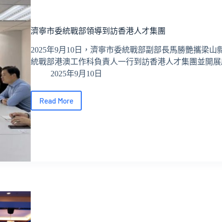
读
濟寧市委統戰部領導到訪香港人才集團
2025年9月10日，濟寧市委統戰部副部長馬勝艷攜梁
統戰部港澳工作科負責人一行到訪香港人才集團並開展
2025年9月10日
Read More
濟
寧
市
委
統
戰
部
領
導
到
訪
香