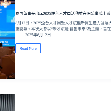
港
人
駱勇董事長出席2025煙台人才周活動並在開幕儀式上致
才
集
8月12日，2025煙台人才周暨人才賦能新質生產力發
團
重開幕。本次大會以“聚才賦能 智創未來”為主題，旨
2025年8月12日
Read More
駱
勇
董
事
長
出
席
2025
煙
台
人
才