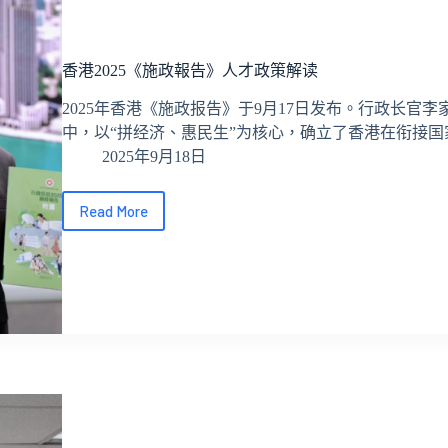
區
政
府
香港2025《施政報告》人才政策解读
人
才
2025年香港《施政报告》于9月17日发布。行政长官李
服
中，以“拼经济、惠民生”为核心，确立了香港在衔接国家
務
2025年9月18日
辦
公
室
Read More
香
港
2025《施
政
報
告》
人
才
政
策
解