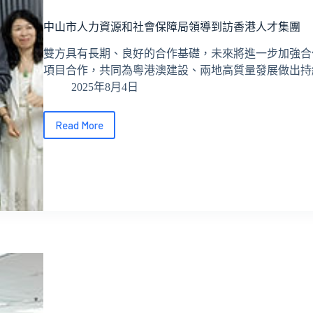
港
人
中山市人力資源和社會保障局領導到訪香港人才集團
才
集
雙方具有長期、良好的合作基礎，未來將進一步加強合
團
項目合作，共同為粵港澳建設、兩地高質量發展做出持續
2025年8月4日
Read More
中
山
市
人
力
資
源
和
社
會
保
障
局