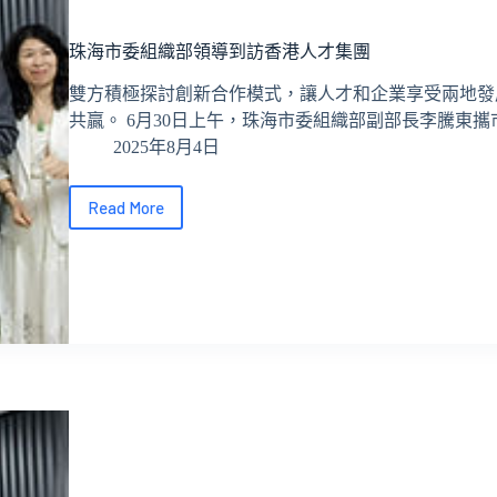
周
活
珠海市委組織部領導到訪香港人才集團
動
並
雙方積極探討創新合作模式，讓人才和企業享受兩地發
在
共贏。 6月30日上午，珠海市委組織部副部長李騰東
開
幕
2025年8月4日
儀
式
Read More
上
珠
致
海
辭
市
委
組
織
部
領
導
到
訪
香