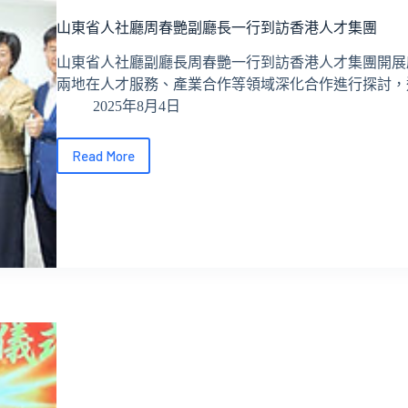
領
山東省人社廳周春艷副廳長一行到訪香港人才集團
導
到
山東省人社廳副廳長周春艷一行到訪香港人才集團開展
訪
兩地在人才服務、產業合作等領域深化合作進行探討，
香
2025年8月4日
港
人
才
Read More
山
集
東
團
省
人
社
廳
周
春
艷
副
廳
長
一